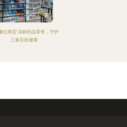
馨亿商贸 深耕药品零售，守护
三秦百姓健康