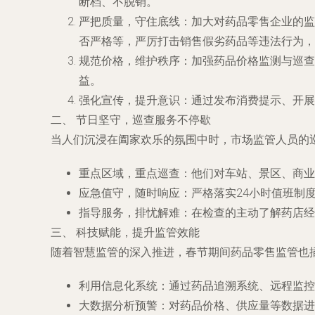
断档、不脱销。
严把质量，守住底线
：加大对药品零售企业的监
否严格等，严厉打击销售假劣药品等违法行为，
规范价格，维护秩序
：加强药品价格监测与巡查
益。
强化宣传，提升意识
：通过发布消费提示、开展
二、 节日坚守，巡查服务不停歇
当人们沉浸在阖家欢乐的氛围中时，市场监管人员的
重点区域，重点巡查
：他们对车站、景区、商业
应急值守，随时响应
：严格落实24小时值班制
指导服务，排忧解难
：在检查的主动了解药店经
三、 科技赋能，提升监管效能
随着智慧监管的深入推进，春节期间药品零售监管也
利用信息化系统
：通过药品追溯系统、远程监控
大数据分析预警
：对药品价格、供应量等数据进