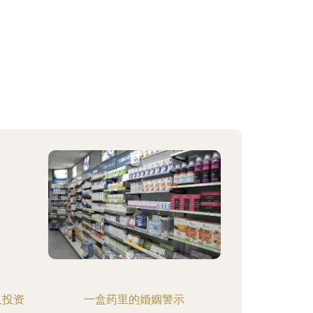
及投资
一盒药里的婚姻警示